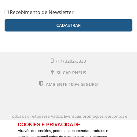
Bairro
*
Recebimento de Newsletter
CADASTRAR
Endereço
*
Número
*
(17) 3202-3333
SILCAR PNEUS
Complemento
AMBIENTE 100% SEGURO
Referência de Entrega
Todos os direitos reservados. Eventuais promoções, descontos e
prazos de pagamento expostos aqui são válidos apenas para
COOKIES E PRIVACIDADE
compras via internet. As fotos, textos e layout aqui veiculados são
de propriedade da Loja. É proibida a utilização total ou parcial sem
Através dos cookies, podemos recomendar produtos e
nossa autorização.